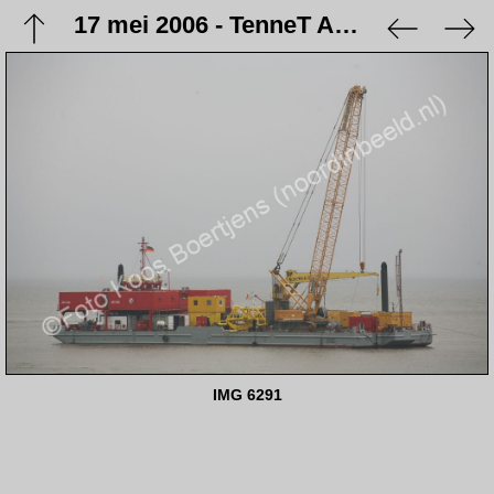
17 mei 2006 - TenneT Aanlanding NorNed kabel
IMG 6291