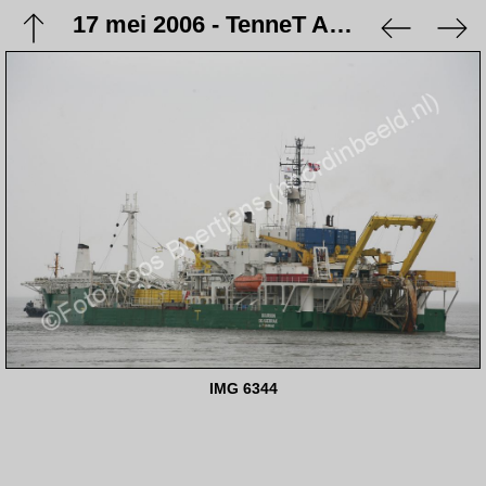
17 mei 2006 - TenneT Aanlanding NorNed kabel
IMG 6344