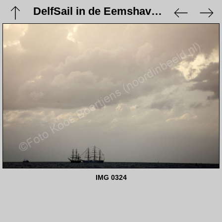
DelfSail in de Eemshaven - 21 augustus 2009
IMG 0324