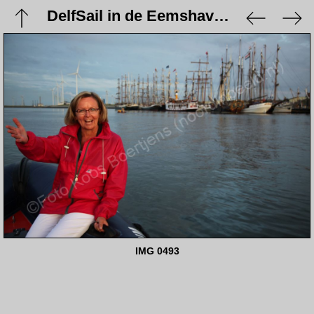
DelfSail in de Eemshaven - 21 augustus 2009
IMG 0493