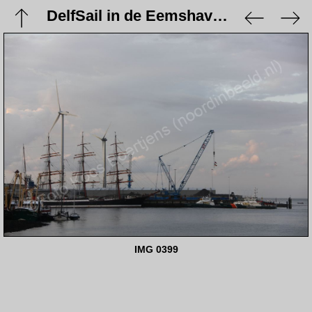
DelfSail in de Eemshaven - 21 augustus 2009
IMG 0399