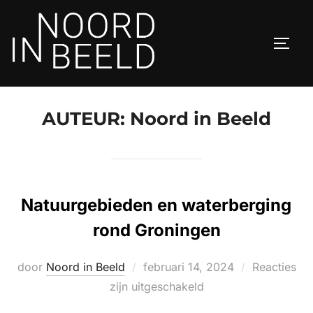
Ga
naar
TOGGL
de
inhoud
AUTEUR:
Noord in Beeld
Natuurgebieden en waterberging
rond Groningen
Geplaatst
door
Noord in Beeld
februari 14, 2024
Reacties
op
zijn uitgeschakeld