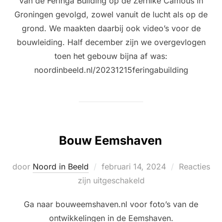
van de Feringa Building op de Zernike Camous in
Groningen gevolgd, zowel vanuit de lucht als op de
grond. We maakten daarbij ook video’s voor de
bouwleiding. Half december zijn we overgevlogen
toen het gebouw bijna af was:
noordinbeeld.nl/20231215feringabuilding
Bouw Eemshaven
Geplaatst
door
Noord in Beeld
februari 14, 2024
Reacties
op
zijn uitgeschakeld
Ga naar bouweemshaven.nl voor foto’s van de
ontwikkelingen in de Eemshaven.